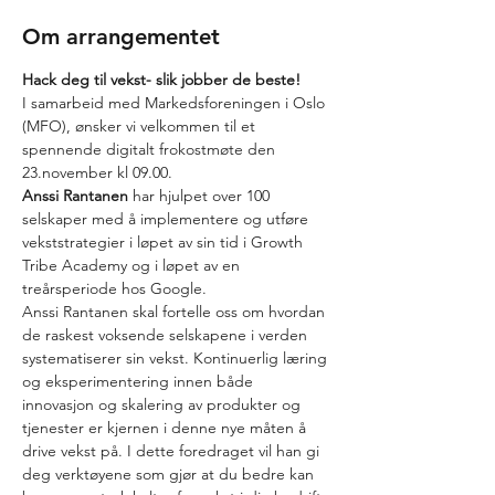
Om arrangementet
Hack deg til vekst- slik jobber de beste!
I samarbeid med Markedsforeningen i Oslo 
(MFO), ønsker vi velkommen til et 
spennende digitalt frokostmøte den 
23.november kl 09.00.
Anssi Rantanen
 har hjulpet over 100 
selskaper med å implementere og utføre 
vekststrategier i løpet av sin tid i Growth 
Tribe Academy og i løpet av en 
treårsperiode hos Google.
Anssi Rantanen skal fortelle oss om hvordan 
de raskest voksende selskapene i verden 
systematiserer sin vekst. Kontinuerlig læring 
og eksperimentering innen både 
innovasjon og skalering av produkter og 
tjenester er kjernen i denne nye måten å 
drive vekst på. I dette foredraget vil han gi 
deg verktøyene som gjør at du bedre kan 