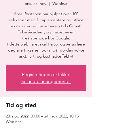
ons. 23. nov.
  |  
Webinar
Anssi Rantanen har hjulpet over 100
selskaper med å implementere og utføre
vekststrategier i løpet av sin tid i Growth
Tribe Academy og i løpet av en
treårsperiode hos Google.
I dette webinaret skal Halvor og Anssi lære
deg alle triksene i boka, på hvordan vokse
raskt, lurt, og kostnadseffektivt.
Registreringen er lukket
Se andre arrangementer
Tid og sted
23. nov. 2022, 09:00 – 24. nov. 2022, 10:15
Webinar