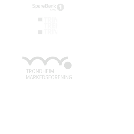
Trondheim Markedsforening
post@tm
f.no
926 79 541
93
Organisasjonsnummer:
971558059