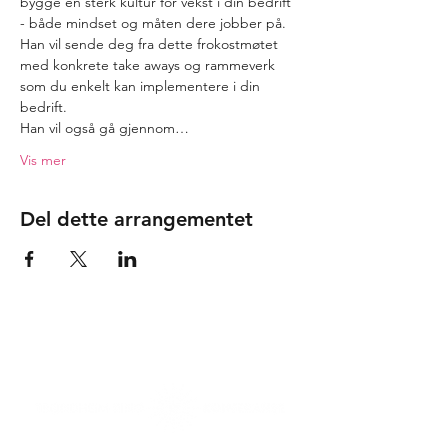
bygge en sterk kultur for vekst i din bedrift 
- både mindset og måten dere jobber på. 
Han vil sende deg fra dette frokostmøtet 
med konkrete take aways og rammeverk 
som du enkelt kan implementere i din 
bedrift.
Han vil også gå gjennom…
Vis mer
Del dette arrangementet
Tusen takk til våre
samarbeidspartnere!