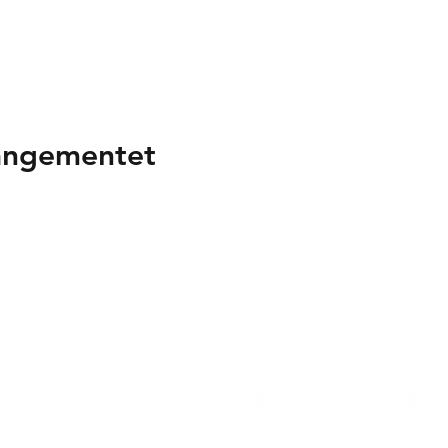
rangementet
n takk til våre samarbeidspa