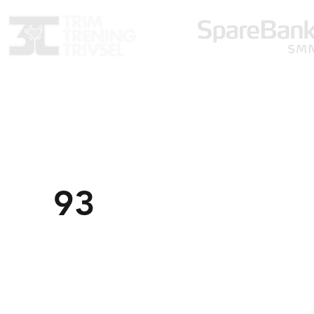
Trondheim Markedsforening
TM
post@tm
f.no
Om o
926 79 541
93
Komm
Organisasjonsnummer:
971558059
Personv