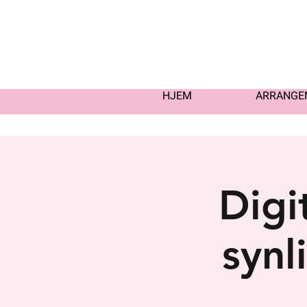
HJEM
ARRANGE
Digi
synl