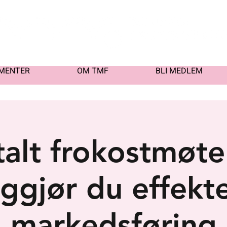
MENTER
OM TMF
BLI MEDLEM
talt frokostmøte:
iggjør du effekt
markedsføring