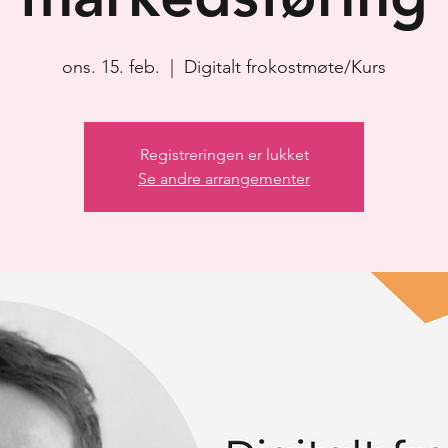
ons. 15. feb.
  |  
Digitalt frokostmøte/Kurs
Registreringen er lukket
Se andre arrangementer