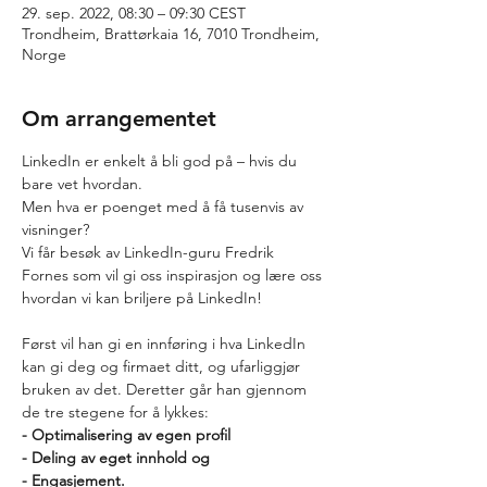
29. sep. 2022, 08:30 – 09:30 CEST
Trondheim, Brattørkaia 16, 7010 Trondheim,
Norge
Om arrangementet
LinkedIn er enkelt å bli god på – hvis du 
bare vet hvordan.
Men hva er poenget med å få tusenvis av 
visninger?
Vi får besøk av LinkedIn-guru Fredrik 
Fornes som vil gi oss inspirasjon og lære oss 
hvordan vi kan briljere på LinkedIn!

Først vil han gi en innføring i hva LinkedIn 
kan gi deg og firmaet ditt, og ufarliggjør 
bruken av det. Deretter går han gjennom 
- Optimalisering av egen profil

- Deling av eget innhold og

- Engasjement.