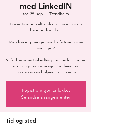
med LinkedIN
tor. 29. sep.
  |  
Trondheim
LinkedIn er enkelt å bli god på – hvis du
bare vet hvordan.
Men hva er poenget med å få tusenvis av
visninger?
Vi får besøk av LinkedIn-guru Fredrik Fornes
som vil gi oss inspirasjon og lære oss
hvordan vi kan briljere på LinkedIn!
Registreringen er lukket
Se andre arrangementer
Tid og sted