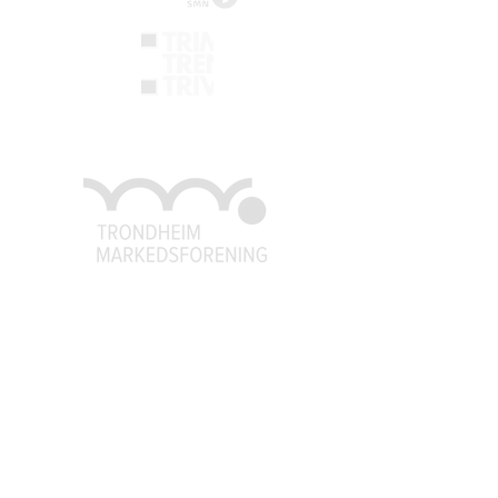
Trondheim Markedsforening
post@tm
f.no
926 79 541
93
Organisasjonsnummer:
971558059
TMF