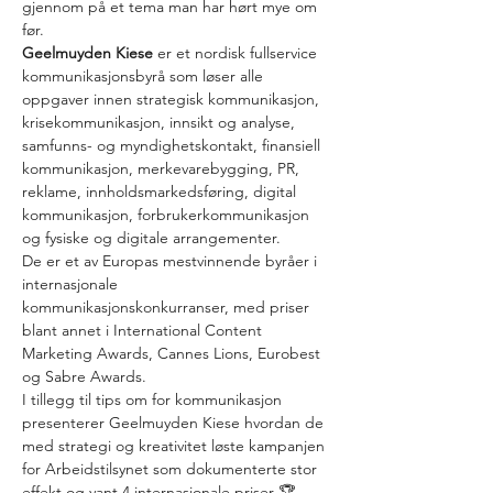
gjennom på et tema man har hørt mye om 
før.
Geelmuyden Kiese 
er et nordisk fullservice 
kommunikasjonsbyrå som løser alle 
oppgaver innen strategisk kommunikasjon, 
krisekommunikasjon, innsikt og analyse, 
samfunns- og myndighetskontakt, finansiell 
kommunikasjon, merkevarebygging, PR, 
reklame, innholdsmarkedsføring, digital 
kommunikasjon, forbrukerkommunikasjon 
og fysiske og digitale arrangementer.
De er et av Europas mestvinnende byråer i 
internasjonale 
kommunikasjonskonkurranser, med priser 
blant annet i International Content 
Marketing Awards, Cannes Lions, Eurobest 
og Sabre Awards.
I tillegg til tips om for kommunikasjon 
presenterer Geelmuyden Kiese hvordan de 
med strategi og kreativitet løste kampanjen 
for Arbeidstilsynet som dokumenterte stor 
effekt og vant 4 internasjonale priser 🏆
