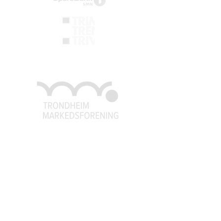
Trondheim Markedsforening
post@tm
f.no
926 79 541
93
Organisasjonsnummer:
971558059
TMF