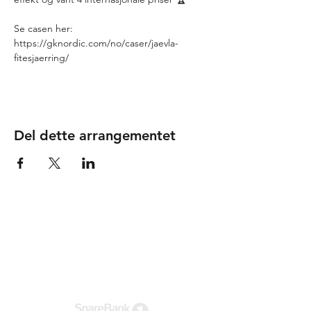
Se casen her: 

https://gknordic.com/no/caser/jaevla-
fitesjaerring/
Del dette arrangementet
Tusen takk til våre
samarbeidspartnere!