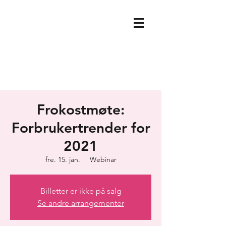
Frokostmøte:
Forbrukertrender for
2021
fre. 15. jan.
  |  
Webinar
Billetter er ikke på salg
Se andre arrangementer