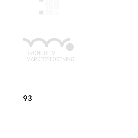
Trondheim Markedsforening
post@tm
f.no
926 79 541
93
Organisasjonsnummer:
971558059
TMF
Om oss