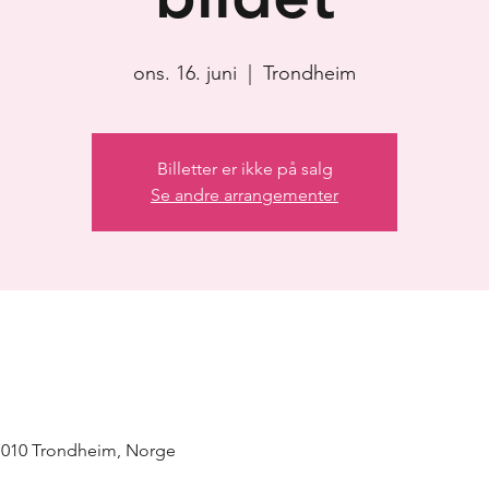
ons. 16. juni
  |  
Trondheim
Billetter er ikke på salg
Se andre arrangementer
 7010 Trondheim, Norge