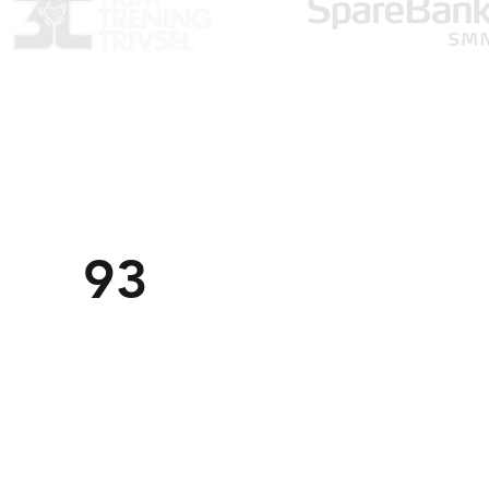
Trondheim Markedsforening
TM
post@tm
f.no
Om o
926 79 541
93
Komm
Organisasjonsnummer:
971558059
Personv