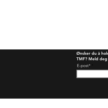
Ønsker du å hol
TMF? Meld deg på
E-post*