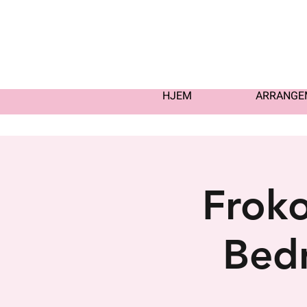
HJEM
ARRANGE
Froko
Bedr