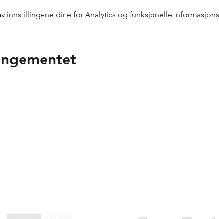
innstillingene dine for Analytics og funksjonelle informasjons
rangementet
n takk til våre samarbeidspa