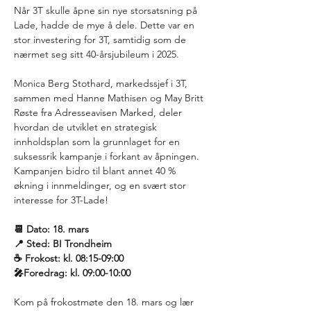
Når 3T skulle åpne sin nye storsatsning på 
Lade, hadde de mye å dele. Dette var en 
stor investering for 3T, samtidig som de 
nærmet seg sitt 40-årsjubileum i 2025.
Monica Berg Stothard, markedssjef i 3T, 
sammen med Hanne Mathisen og May Britt 
Røste fra Adresseavisen Marked, deler 
hvordan de utviklet en strategisk 
innholdsplan som la grunnlaget for en 
suksessrik kampanje i forkant av åpningen. 
Kampanjen bidro til blant annet 40 % 
økning i innmeldinger, og en svært stor 
interesse for 3T-Lade!
📆 Dato: 18. mars
📍 Sted: BI Trondheim
☕️ Frokost: kl. 08:15-09:00
🎤Foredrag: kl. 09:00-10:00
Kom på frokostmøte den 18. mars og lær 