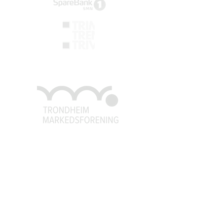
Trondheim Markedsforening
post@tm
f.no
926 79 541
93
Organisasjonsnummer:
971558059