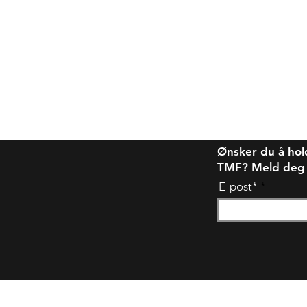
Ønsker du å hol
TMF? Meld deg på
E-post*