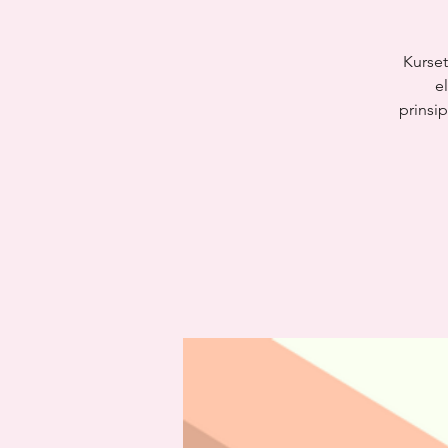
Kurset
e
prinsi