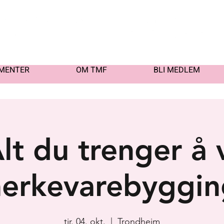
MENTER
OM TMF
BLI MEDLEM
Alt du trenger å 
erkevarebyggin
tir. 04. okt.
  |  
Trondheim