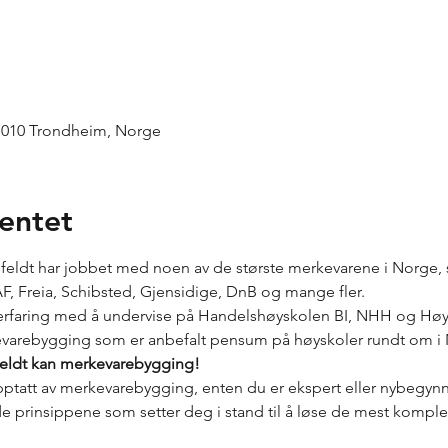
 7010 Trondheim, Norge
entet
feldt har jobbet med noen av de største merkevarene i Norge,
 Freia, Schibsted, Gjensidige, DnB og mange fler. 

 erfaring med å undervise på Handelshøyskolen BI, NHH og Høys
evarebygging som er anbefalt pensum på høyskoler rundt om i
feldt kan merkevarebygging!
pptatt av merkevarebygging, enten du er ekspert eller nybegynne
 prinsippene som setter deg i stand til å løse de mest komplek