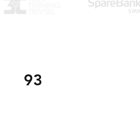
Trondheim Markedsforening
TM
post@tm
f.no
Om o
926 79 541
93
Komm
Organisasjonsnummer:
971558059
Personv