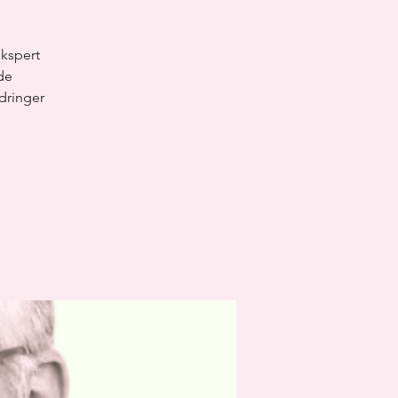
ekspert
de
dringer