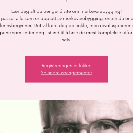
Lær deg alt du trenger å vite om merkevarebygging!
 passer alle som er opptatt av merkevarebygging, enten du er 
ller nybegynner. Det vil lære deg de enkle, men revolusjoneren
ppene som setter deg i stand til å løse de mest komplekse utfor
selv.
Registreringen er lukket
Se andre arrangementer