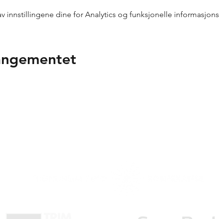
innstillingene dine for Analytics og funksjonelle informasjons
rangementet
n takk til våre samarbeidspa