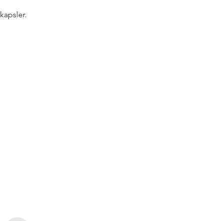
kapsler.
rtnere!