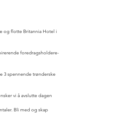
og flotte Britannia Hotel i 
spirerende foredragsholdere-
høre 3 spennende trønderske 
sker vi å avslutte dagen 
mtaler. Bli med og skap 