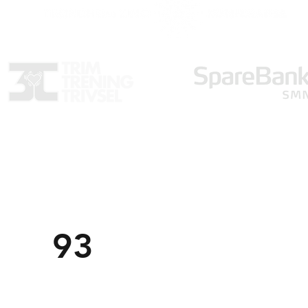
Trondheim Markedsforening
TM
post@tm
f.no
Om o
926 79 541
93
Komm
Organisasjonsnummer:
971558059
Personv