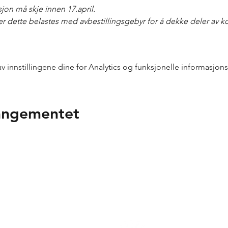
on må skje innen 17.april.

er dette belastes med avbestillingsgebyr for å dekke deler av ko
innstillingene dine for Analytics og funksjonelle informasjons
rangementet
n takk til våre samarbeidspa