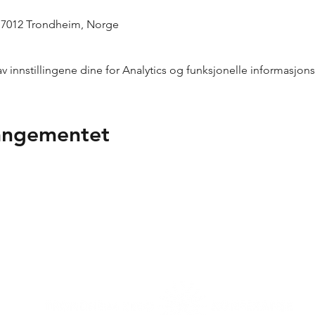
, 7012 Trondheim, Norge
innstillingene dine for Analytics og funksjonelle informasjons
rangementet
n takk til våre samarbeidspa