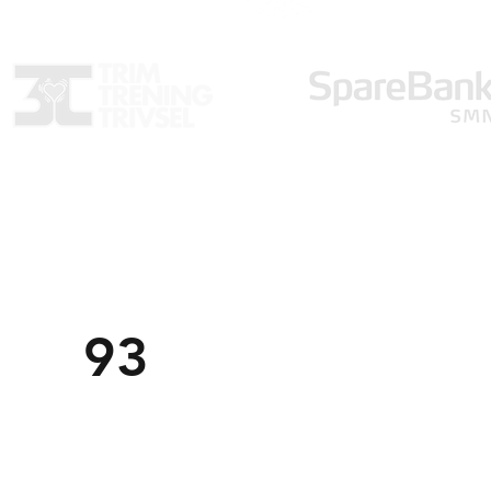
Trondheim Markedsforening
TM
post@tm
f.no
Om o
926 79 541
93
Komm
Organisasjonsnummer:
971558059
Personv