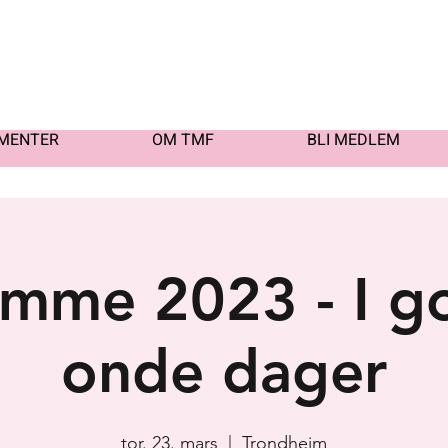
MENTER
OM TMF
BLI MEDLEM
me 2023 - I g
onde dager
tor. 23. mars
  |  
Trondheim