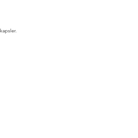
kapsler.
rtnere!